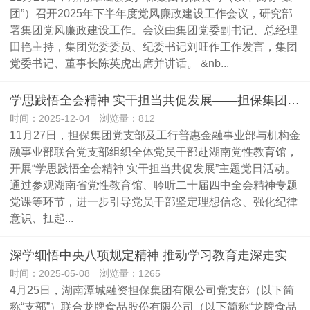
团”）召开2025年下半年度党风廉政建设工作会议，研究部
署集团党风廉政建设工作。会议由集团党委副书记、总经理
田艳主持，集团党委委员、纪委书记刘旺作工作发言，集团
党委书记、董事长陈英虎出席并讲话。 &nb...
学思践悟全会精神 实干担当共促发展——担保集团党支部及工行普惠金融事业部与机构金融事业部联合党支部赴湖南省党性教育馆共同开展主题党日活动
时间：2025-12-04 浏览量：812
11月27日，担保集团党支部及工行普惠金融事业部与机构金
融事业部联合党支部组织全体党员干部赴湖南党性教育馆，
开展“学思践悟全会精神 实干担当共促发展”主题党日活动。
通过参观湖南省党性教育馆、聆听二十届四中全会精神专题
党课等环节，进一步引导党员干部坚定理想信念、强化纪律
意识、扛起...
深学细悟中央八项规定精神 推动学习教育走深走实
时间：2025-05-08 浏览量：1265
4月25日，湖南潭城融资担保集团有限公司党支部（以下简
称“支部”）联合龙牌食品股份有限公司（以下简称“龙牌食品