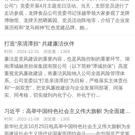
公司”）党委开展4月主题党日活动。当天，支部党员进行了
走访参观，龙牌食品公司党委书记张越带领大家参观了龙牌
博物馆、龙牌天然晒酱园、党员活动阵地等，介绍了企业发
展历程和“龙马精神”红色党建品牌。她...
打造“亲清潭担” 共建廉洁伙伴
时间：2024-12-31 浏览量：1369
廉洁是党风建设的重要内容，也是风险控制的重要环节。湖
南潭城融资担保集团有限公司（以下简称“潭城担保”）高度
重视党风廉政建设，将廉洁风险纳入公司全面风险管理体
系。公司党委以“打造亲清潭担”为目标，严格落实主体责任
和“一岗双责”，把党风廉政建设与企业发展同部署、同落
实、同考核，切实做到内化于心、外化于行...
习近平：高举中国特色社会主义伟大旗帜 为全面建设社会主义现代化国家而团结奋斗——在中国共产党第二十次全国代表大会上的报告
时间：2022-11-08 浏览量：1305
新华社北京10月25日电高举中国特色社会主义伟大旗帜为全
面建设社会主义现代化国家而团结奋斗——在中国共产党第