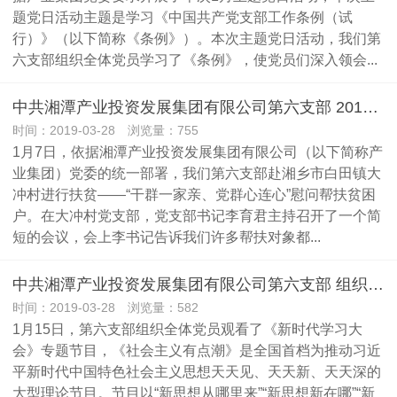
题党日活动主题是学习《中国共产党支部工作条例（试
行）》（以下简称《条例》）。本次主题党日活动，我们第
六支部组织全体党员学习了《条例》，使党员们深入领会...
中共湘潭产业投资发展集团有限公司第六支部 2019年1月湘乡白田镇大冲村扶贫活动
时间：2019-03-28 浏览量：755
1月7日，依据湘潭产业投资发展集团有限公司（以下简称产
业集团）党委的统一部署，我们第六支部赴湘乡市白田镇大
冲村进行扶贫——“干群一家亲、党群心连心”慰问帮扶贫困
户。在大冲村党支部，党支部书记李育君主持召开了一个简
短的会议，会上李书记告诉我们许多帮扶对象都...
中共湘潭产业投资发展集团有限公司第六支部 组织学习观看《新时代学习大会》
时间：2019-03-28 浏览量：582
1月15日，第六支部组织全体党员观看了《新时代学习大
会》专题节目，《社会主义有点潮》是全国首档为推动习近
平新时代中国特色社会主义思想天天见、天天新、天天深的
大型理论节目。节目以“新思想从哪里来”“新思想新在哪”“新