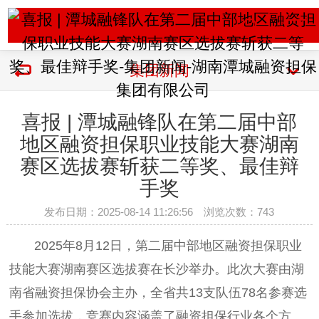
集团新闻
喜报 | 潭城融锋队在第二届中部
地区融资担保职业技能大赛湖南
赛区选拔赛斩获二等奖、最佳辩
手奖
发布日期：2025-08-14 11:26:56 浏览次数：
743
2025年8月12日，第二届中部地区融资担保职业
技能大赛湖南赛区选拔赛在长沙举办。此次大赛由湖
南省融资担保协会主办，全省共13支队伍78名参赛选
手参加选拔，竞赛内容涵盖了融资担保行业各个方