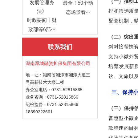
（一）推动
最全！50个动
排和筛选质
态场景看···
时政要闻丨财
配套机制，
政部等6部···
（二）突出
联系我们
斜对接帮扶
支持小微外
湖南潭城融资担保集团有限公司
培育发展新
地 址：湖南省湘潭市湘潭大道三
饮、文旅以
号高新技术大楼二楼
办公室电话：0731-52815865
三、保持
业务咨询：0731-52815866
纪检监督：0731-52815866
（三）保持
18390222661
普惠型小微
款增速的目
化险等任务