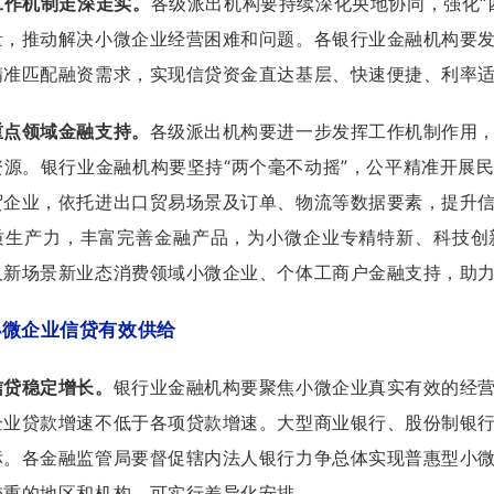
工作机制走深走实。
各级派出机构要持续深化央地协同，强化“
量，推动解决小微企业经营困难和问题。各银行业金融机构要
精准匹配融资需求，实现信贷资金直达基层、快速便捷、利率
重点领域金融支持。
各级派出机构要进一步发挥工作机制作用
资源。银行业金融机构要坚持“两个毫不动摇”，公平精准开展
贸企业，依托进出口贸易场景及订单、物流等数据要素，提升
质生产力，丰富完善金融产品，为小微企业专精特新、科技创
及新场景新业态消费领域小微企业、个体工商户金融支持，助
小微企业信贷有效供给
信贷稳定增长。
银行业金融机构要聚焦小微企业真实有效的经
企业贷款增速不低于各项贷款增速。大型商业银行、股份制银
标。各金融监管局要督促辖内法人银行力争总体实现普惠型小
较重的地区和机构，可实行差异化安排。